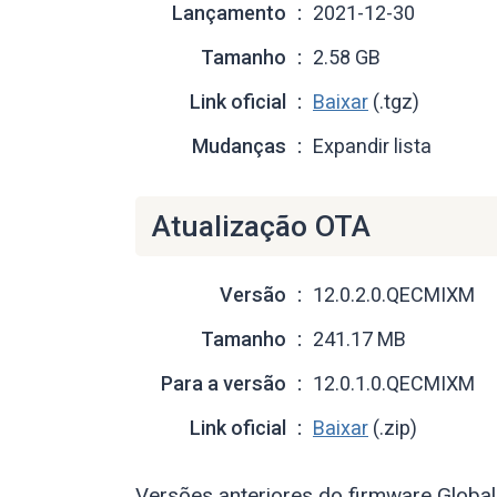
Lançamento
2021-12-30
Tamanho
2.58 GB
Link oficial
Baixar
(.tgz)
Mudanças
Expandir lista
Atualização OTA
Versão
12.0.2.0.QECMIXM
Tamanho
241.17 MB
Para a versão
12.0.1.0.QECMIXM
Link oficial
Baixar
(.zip)
Versões anteriores do firmware Global