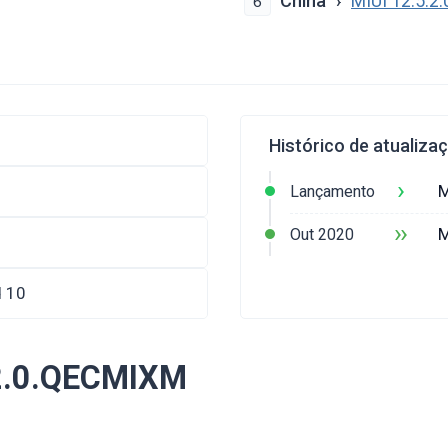
China
MIUI 12.5.
6
Histórico de atualiza
›
M
Lançamento
››
M
Out 2020
d 10
.2.0.QECMIXM