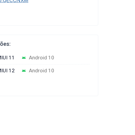
2.0.QECCNXM
ções:
IUI 11
Android 10
IUI 12
Android 10