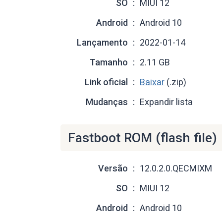
SO
MIUI 12
Android
Android 10
Lançamento
2022-01-14
Tamanho
2.11 GB
Link oficial
Baixar
(.zip)
Mudanças
Expandir lista
Fastboot ROM (flash file)
Versão
12.0.2.0.QECMIXM
SO
MIUI 12
Android
Android 10