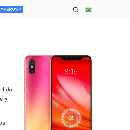
HYPEROS 4
vel do
ery
os