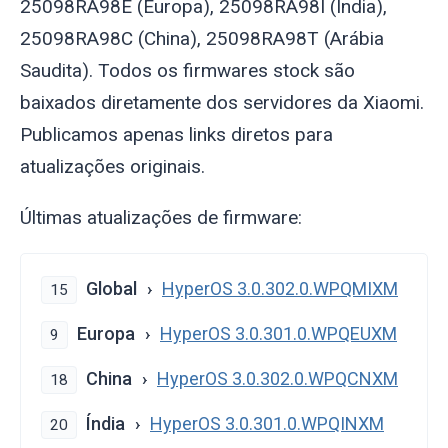
25098RA98E (Europa), 25098RA98I (Índia),
25098RA98C (China), 25098RA98T (Arábia
Saudita). Todos os firmwares stock são
baixados diretamente dos servidores da Xiaomi.
Publicamos apenas links diretos para
atualizações originais.
Últimas atualizações de firmware:
Global
HyperOS 3.0.302.0.WPQMIXM
15
Europa
HyperOS 3.0.301.0.WPQEUXM
9
China
HyperOS 3.0.302.0.WPQCNXM
18
Índia
HyperOS 3.0.301.0.WPQINXM
20