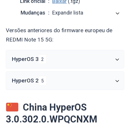
Link oficial
Baixar
(.tgz)
Mudanças
Expandir lista
Versões anteriores do firmware europeu de
REDMI Note 15 5G:
HyperOS 3
2
HyperOS 2
5
China HyperOS
3.0.302.0.WPQCNXM