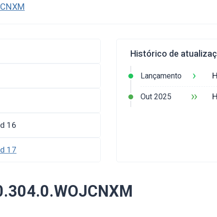
OJCNXM
Histórico de atualiza
›
H
Lançamento
››
H
Out 2025
id 16
id 17
.0.304.0.WOJCNXM