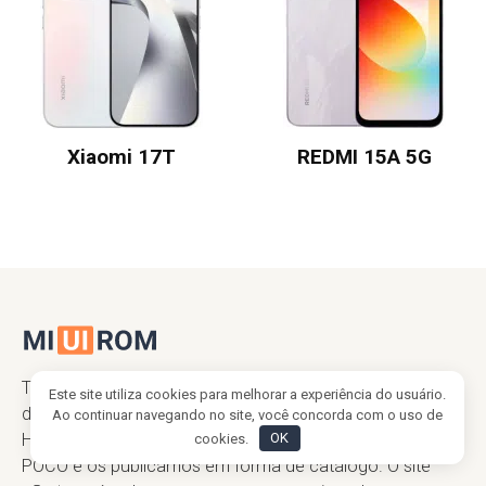
Xiaomi 17T
REDMI 15A 5G
Todos os arquivos são baixados dos servidores oficiais
Este site utiliza cookies para melhorar a experiência do usuário.
da Xiaomi. Nós apenas reunimos os links de firmware
Ao continuar navegando no site, você concorda com o uso de
HyperOS e MIUI para dispositivos Xiaomi, Mi, REDMI e
cookies.
OK
POCO e os publicamos em forma de catálogo. O site