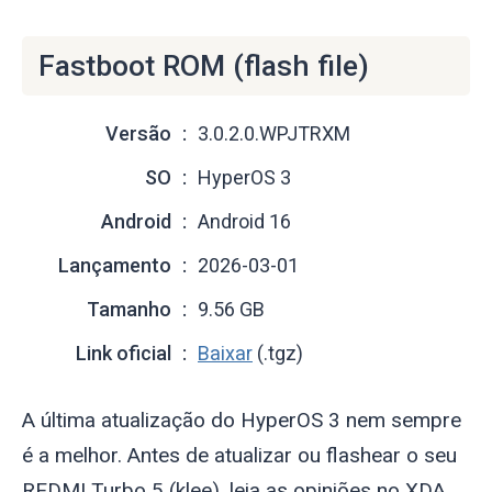
Fastboot ROM (flash file)
Versão
3.0.2.0.WPJTRXM
SO
HyperOS 3
Android
Android 16
Lançamento
2026-03-01
Tamanho
9.56 GB
Link oficial
Baixar
(.tgz)
A última atualização do HyperOS 3 nem sempre
é a melhor. Antes de atualizar ou flashear o seu
REDMI Turbo 5 (
klee
), leia as opiniões no XDA