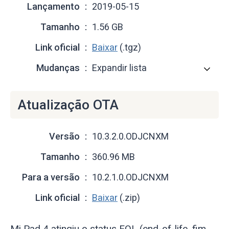
Lançamento
2019-05-15
Tamanho
1.56 GB
Link oficial
Baixar
(.tgz)
Mudanças
Expandir lista
Atualização OTA
Versão
10.3.2.0.ODJCNXM
Tamanho
360.96 MB
Para a versão
10.2.1.0.ODJCNXM
Link oficial
Baixar
(.zip)
Mi Pad 4 atingiu o status EOL (end-of-life, fim