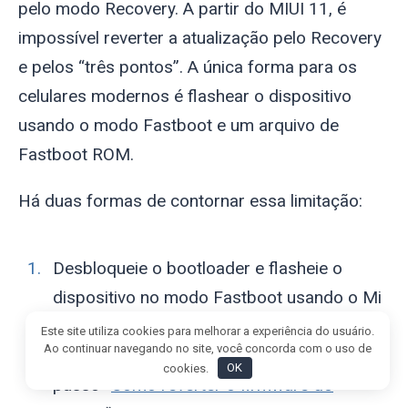
pelo modo Recovery. A partir do MIUI 11, é
impossível reverter a atualização pelo Recovery
e pelos “três pontos”. A única forma para os
celulares modernos é flashear o dispositivo
usando o modo Fastboot e um arquivo de
Fastboot ROM.
Há duas formas de contornar essa limitação:
Desbloqueie o bootloader e flasheie o
dispositivo no modo Fastboot usando o Mi
Flash Pro. Para instalar um firmware mais
Este site utiliza cookies para melhorar a experiência do usuário.
Ao continuar navegando no site, você concorda com o uso de
antigo, use as nossas instruções passo a
cookies.
OK
passo “
Como reverter o firmware do