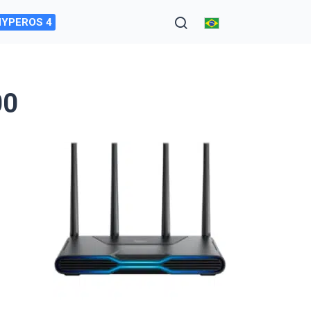
HYPEROS 4
00