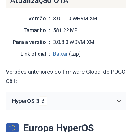
Atualização OTA
Versão
3.0.11.0.WBVMIXM
Tamanho
581.22 MB
Para a versão
3.0.8.0.WBVMIXM
Link oficial
Baixar
(.zip)
Versões anteriores do firmware Global de POCO
C81:
HyperOS 3
6
Europa HyperOS