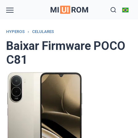
Skip
to
content
HYPEROS
›
CELULARES
Baixar Firmware POCO
C81