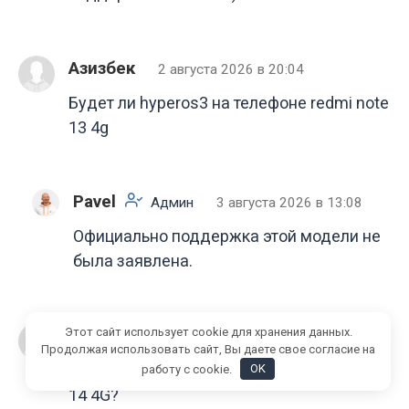
Азизбек
2 августа 2026 в 20:04
Будет ли hyperos3 на телефоне redmi note
13 4g
Pavel
Админ
3 августа 2026 в 13:08
Официально поддержка этой модели не
была заявлена.
Ivan
Этот сайт использует cookie для хранения данных.
31 мая 2026 в 13:33
Продолжая использовать сайт, Вы даете свое согласие на
Будет ли обнова в России на Redmi Note
работу с cookie.
OK
14 4G?