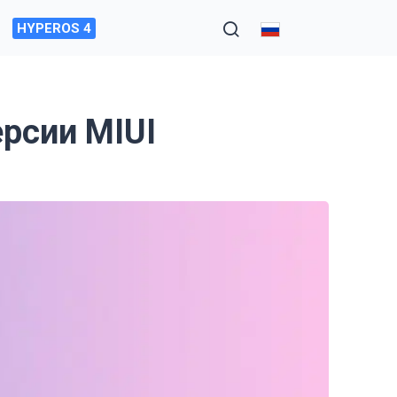
HYPEROS 4
ерсии MIUI