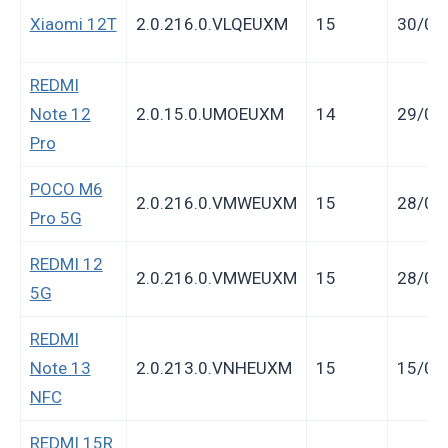
Xiaomi 12T
2.0.216.0.VLQEUXM
15
30/06
REDMI
Note 12
2.0.15.0.UMOEUXM
14
29/06
Pro
POCO M6
2.0.216.0.VMWEUXM
15
28/06
Pro 5G
REDMI 12
2.0.216.0.VMWEUXM
15
28/06
5G
REDMI
Note 13
2.0.213.0.VNHEUXM
15
15/06
NFC
REDMI 15R