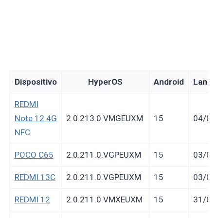
Dispositivo
HyperOS
Android
Lanza
REDMI
Note 12 4G
2.0.213.0.VMGEUXM
15
04/08
NFC
POCO C65
2.0.211.0.VGPEUXM
15
03/08
REDMI 13C
2.0.211.0.VGPEUXM
15
03/08
REDMI 12
2.0.211.0.VMXEUXM
15
31/07