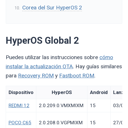
Corea del Sur HyperOS 2
HyperOS Global 2
Puedes utilizar las instrucciones sobre
cómo
instalar la actualización OTA
. Hay guías similares
para
Recovery ROM
y
Fastboot ROM
.
Dispositivo
HyperOS
Android
Lanza
REDMI 12
2.0.209.0.VMXMIXM
15
03/08
POCO C65
2.0.208.0.VGPMIXM
15
27/07