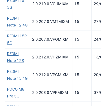
REDMI 15
2.0.210.0.VOUMIXM
15
29/04
5G
REDMI
2.0.207.0.VMTMIXM
15
27/04
Note 12 4G
REDMI 15R
2.0.207.0.VPOMIXM
15
24/04
5G
REDMI
2.0.212.0.VHZMIXM
15
13/04
Note 12S
REDMI
2.0.212.0.VPGMIXM
15
20/03
Note 15 4G
POCO M8
2.0.208.0.VPRMIXM
15
07/03
Pro 5G