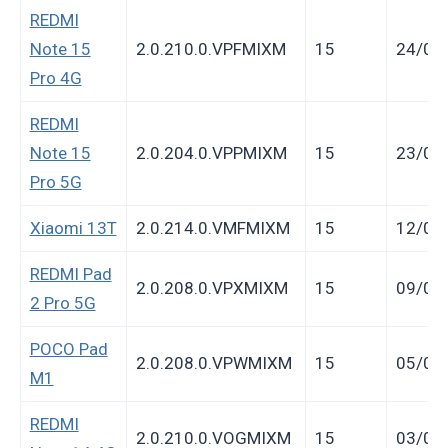
REDMI
Note 15
2.0.210.0.VPFMIXM
15
24/02
Pro 4G
REDMI
Note 15
2.0.204.0.VPPMIXM
15
23/02
Pro 5G
Xiaomi 13T
2.0.214.0.VMFMIXM
15
12/02
REDMI Pad
2.0.208.0.VPXMIXM
15
09/02
2 Pro 5G
POCO Pad
2.0.208.0.VPWMIXM
15
05/02
M1
REDMI
2.0.210.0.VOGMIXM
15
03/02