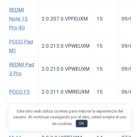
REDMI
Note 15
2.0.207.0.VPFEUXM
15
09/02
Pro 4G
POCO Pad
2.0.213.0.VPWEUXM
15
09/02
M1
REDMI Pad
2.0.213.0.VPWEUXM
15
09/02
2 Pro
POCO F5
2.0.211.0.VMREUXM
15
06/02
POCO M7
Este sitio web utiliza cookies para mejorar la experiencia del
2.0.210.0.VOQEUXM
15
06/02
usuario. Al continuar navegando por el sitio, usted acepta el uso
Pro 5G
de cookies.
OK