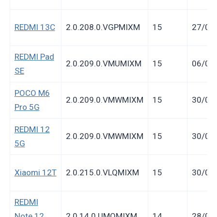
REDMI 13C
2.0.208.0.VGPMIXM
15
27/07
REDMI Pad
2.0.209.0.VMUMIXM
15
06/07
SE
POCO M6
2.0.209.0.VMWMIXM
15
30/06
Pro 5G
REDMI 12
2.0.209.0.VMWMIXM
15
30/06
5G
Xiaomi 12T
2.0.215.0.VLQMIXM
15
30/06
REDMI
Note 12
2.0.14.0.UMOMIXM
14
28/06