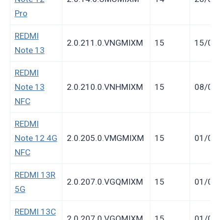
Pro
REDMI
2.0.211.0.VNGMIXM
15
15/06
Note 13
REDMI
Note 13
2.0.210.0.VNHMIXM
15
08/06
NFC
REDMI
Note 12 4G
2.0.205.0.VMGMIXM
15
01/06
NFC
REDMI 13R
2.0.207.0.VGQMIXM
15
01/06
5G
REDMI 13C
2.0.207.0.VGQMIXM
15
01/06