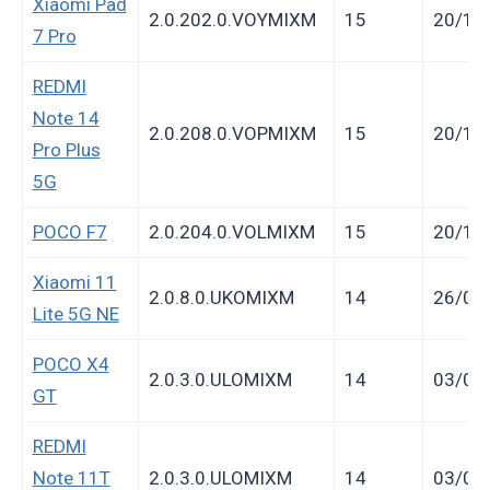
Xiaomi Pad
2.0.202.0.VOYMIXM
15
20/10
7 Pro
REDMI
Note 14
2.0.208.0.VOPMIXM
15
20/10
Pro Plus
5G
POCO F7
2.0.204.0.VOLMIXM
15
20/10
Xiaomi 11
2.0.8.0.UKOMIXM
14
26/08
Lite 5G NE
POCO X4
2.0.3.0.ULOMIXM
14
03/07
GT
REDMI
Note 11T
2.0.3.0.ULOMIXM
14
03/07