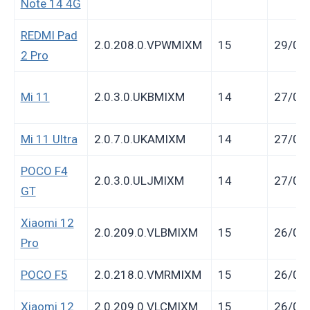
Note 14 4G
REDMI Pad
2.0.208.0.VPWMIXM
15
29/01
2 Pro
Mi 11
2.0.3.0.UKBMIXM
14
27/01
Mi 11 Ultra
2.0.7.0.UKAMIXM
14
27/01
POCO F4
2.0.3.0.ULJMIXM
14
27/01
GT
Xiaomi 12
2.0.209.0.VLBMIXM
15
26/01
Pro
POCO F5
2.0.218.0.VMRMIXM
15
26/01
Xiaomi 12
2.0.209.0.VLCMIXM
15
26/01