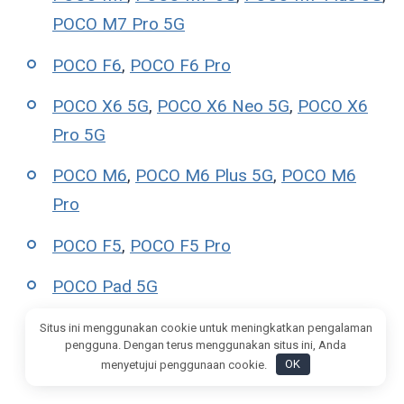
POCO M7 Pro 5G
POCO F6
,
POCO F6 Pro
POCO X6 5G
,
POCO X6 Neo 5G
,
POCO X6
Pro 5G
POCO M6
,
POCO M6 Plus 5G
,
POCO M6
Pro
POCO F5
,
POCO F5 Pro
POCO Pad 5G
POCO Pad
,
POCO Pad C1
,
POCO Pad M1
,
Situs ini menggunakan cookie untuk meningkatkan pengalaman
pengguna. Dengan terus menggunakan situs ini, Anda
POCO Pad X1
menyetujui penggunaan cookie.
OK